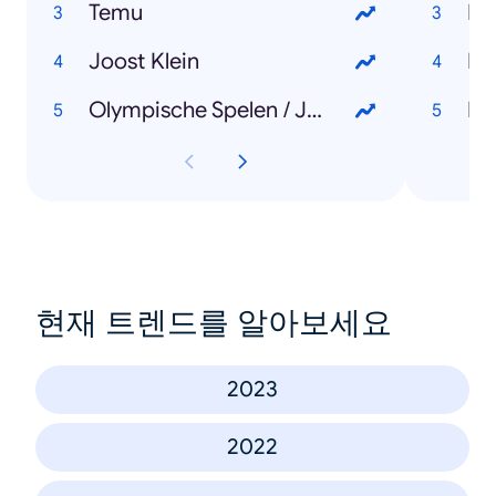
Temu
Ke
Joost Klein
Mi
Olympische Spelen / Jeux Olympiques
Do
현재 트렌드를 알아보세요
2023
2022