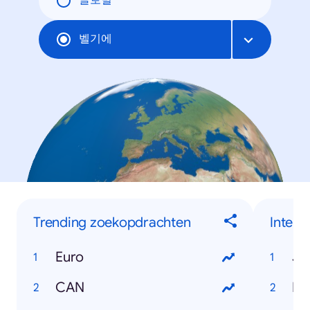
글로벌
벨기에
Trending zoekopdrachten
Inter
Euro
Jo
CAN
Ka