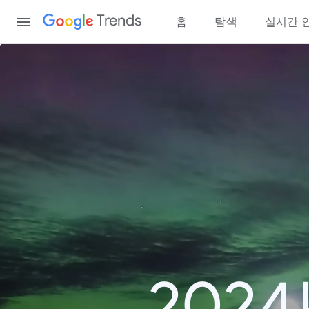
Content
Trends
홈
탐색
실시간 
202