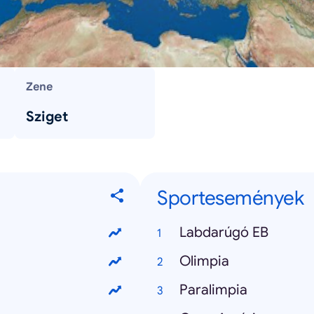
Zene
Sziget
Sportesemények
Labdarúgó EB
Olimpia
Paralimpia