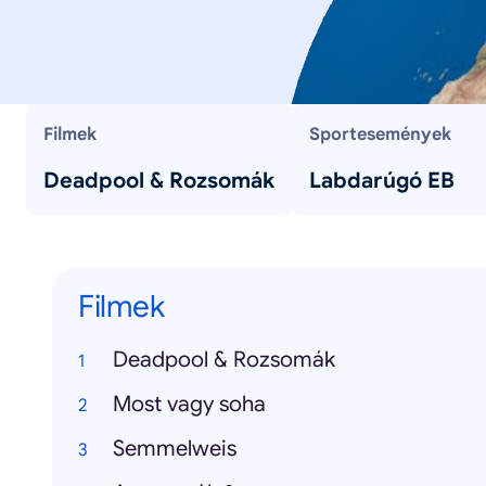
Filmek
Sportesemények
Deadpool & Rozsomák
Labdarúgó EB
Filmek
Deadpool & Rozsomák
Most vagy soha
Semmelweis