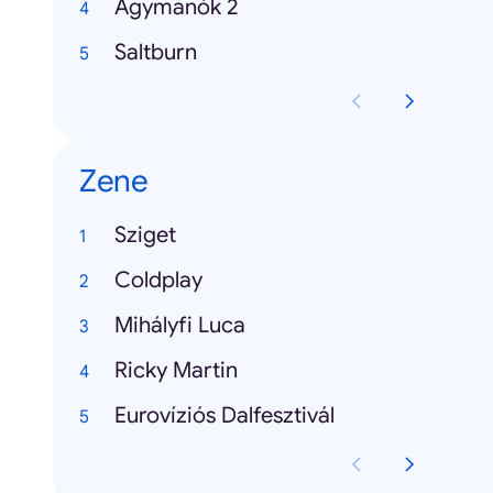
Agymanók 2
Saltburn
Zene
Sziget
Coldplay
Mihályfi Luca
Ricky Martin
Eurovíziós Dalfesztivál