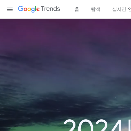
Content
Trends
홈
탐색
실시간 
202