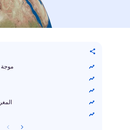
موجة ا
المغر