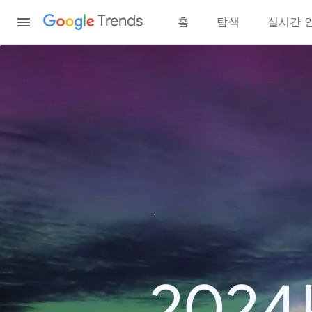
Content
Trends
홈
탐색
실시간 
202