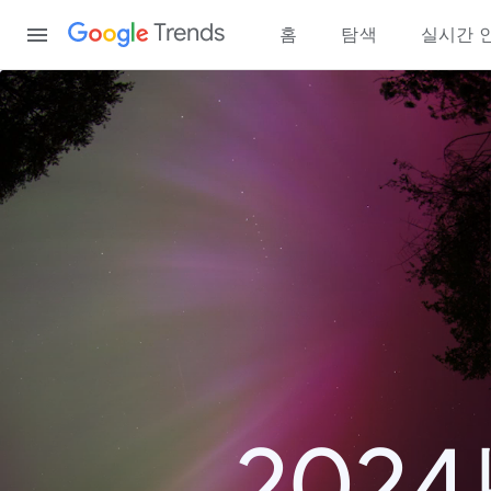
Content
Trends
홈
탐색
실시간 
202