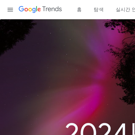
Content
Trends
홈
탐색
실시간 
202