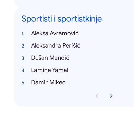
Sportisti i sportistkinje
Aleksa Avramović
Aleksandra Perišić
Dušan Mandić
Lamine Yamal
Damir Mikec