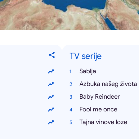
TV serije
Sablja
Azbuka našeg života
Baby Reindeer
Fool me once
Tajna vinove loze