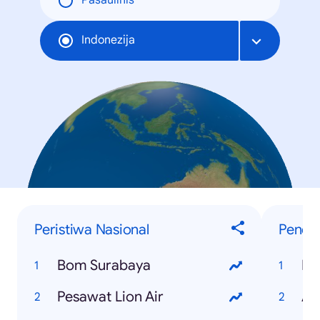
Pasaulinis
Indonezija
Peristiwa Nasional
Penelu
Bom Surabaya
Pi
Pesawat Lion Air
As