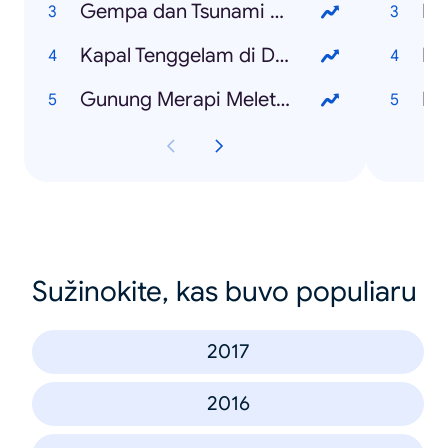
Gempa dan Tsunami Palu
Pi
Kapal Tenggelam di Danau Toba
Ka
Gunung Merapi Meletus
Ni
Sužinokite, kas buvo populiaru
2017
2016