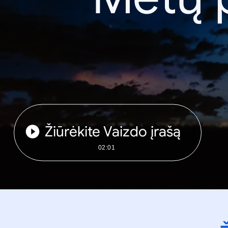
Žiūrėkite Vaizdo įrašą
02:01