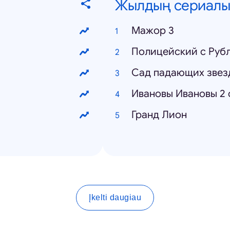
Жылдың сериалы
Мажор 3
Полицейский с Рубл
Сад падающих звез
Ивановы Ивановы 2 
Гранд Лион
Įkelti daugiau