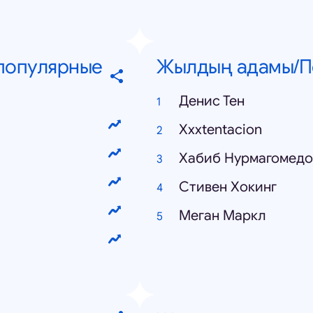
 популярные
Жылдың адамы/П
Денис Тен
Xxxtentacion
Хабиб Нурмагомедо
Стивен Хокинг
Меган Маркл