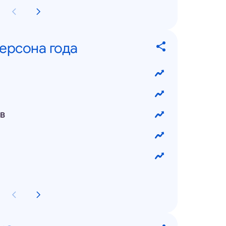
ерсона года
в