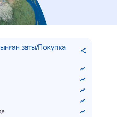
ынған заты/Покупка
де