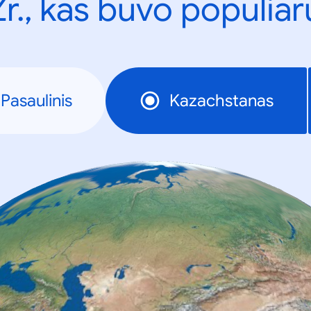
Žr., kas buvo populiar
Pasaulinis
Kazachstanas