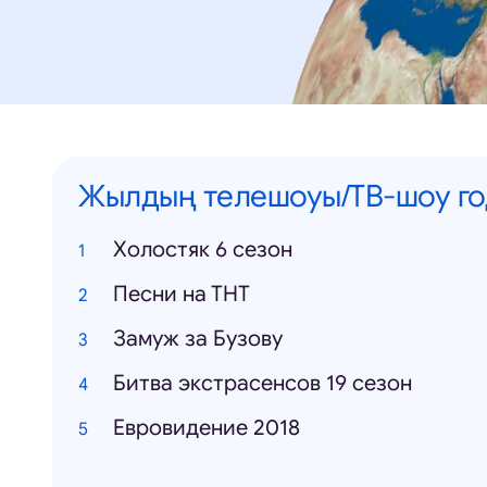
Жылдың телешоуы/ТВ-шоу го
Холостяк 6 сезон
Песни на ТНТ
Замуж за Бузову
Битва экстрасенсов 19 сезон
Евровидение 2018