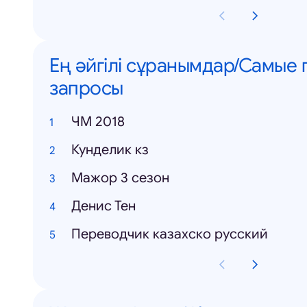
Ең әйгілі сұранымдар/Самые
запросы
ЧМ 2018
Кунделик кз
Мажор 3 сезон
Денис Тен
Переводчик казахско русский