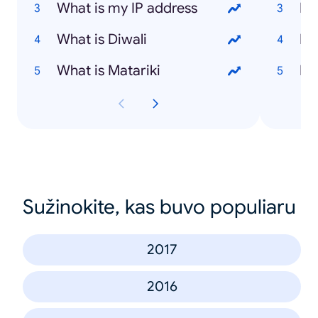
What is my IP address
What is Diwali
Ho
What is Matariki
Ho
Sužinokite, kas buvo populiaru
2017
2016