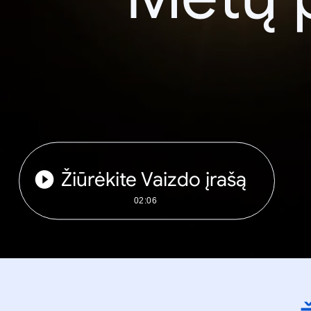
Žiūrėkite Vaizdo įrašą
02:06