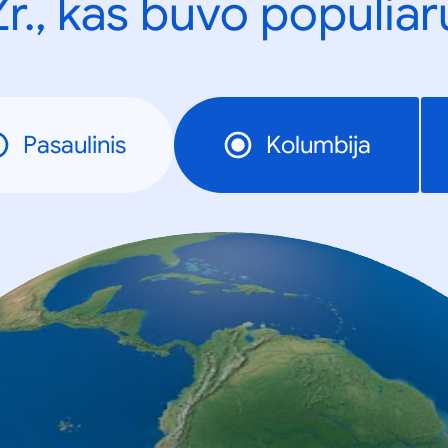
Žr., kas buvo populiar
Pasaulinis
Kolumbija