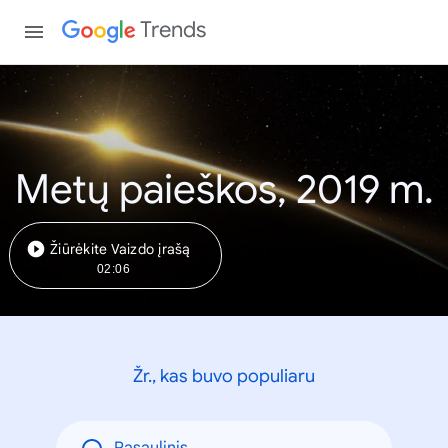
Trends
Metų paieškos, 2019 m.
Žiūrėkite Vaizdo įrašą
02:06
Žr., kas buvo populiaru