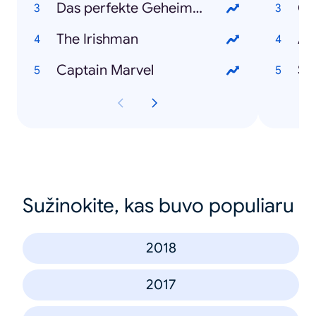
Das perfekte Geheimnis
Co
The Irishman
An
Captain Marvel
Sa
Sužinokite, kas buvo populiaru
2018
2017