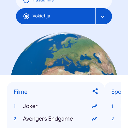
Pasaulinis
Vokietija
Filme
Sportl
Joker
Le
Avengers Endgame
Ne