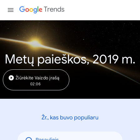
Trends
Metų paieškos, 2019 m.
Žiūrėkite Vaizdo įrašą
02:06
Žr., kas buvo populiaru