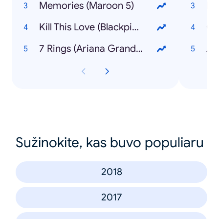
Memories (Maroon 5)
Kill This Love (Blackpink)
Co
7 Rings (Ariana Grande)
Sužinokite, kas buvo populiaru
2018
2017