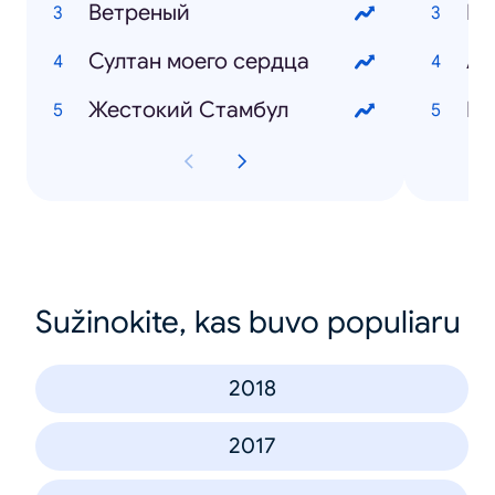
Ветреный
Султан моего сердца
Жестокий Стамбул
Юл
Sužinokite, kas buvo populiaru
2018
2017