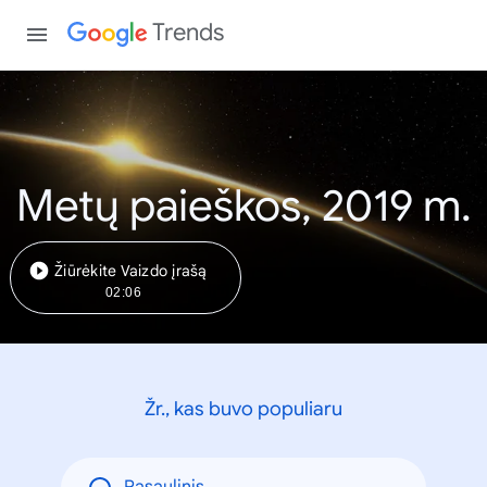
Trends
Metų paieškos, 2019 m.
Žiūrėkite Vaizdo įrašą
02:06
Žr., kas buvo populiaru