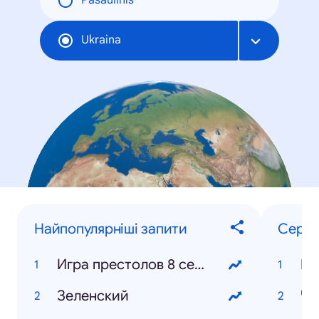
Pasaulinis
Ukraina
Найпопулярніші запити
Серіа
Игра престолов 8 сезон
Зеленский
Че