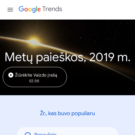
Trends
Metų paieškos, 2019 m.
Žiūrėkite Vaizdo įrašą
02:06
Žr., kas buvo populiaru