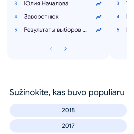
Юлия Началова
Та
Заворотнюк
Кр
Результаты выборов 2019
ИП
Sužinokite, kas buvo populiaru
2018
2017