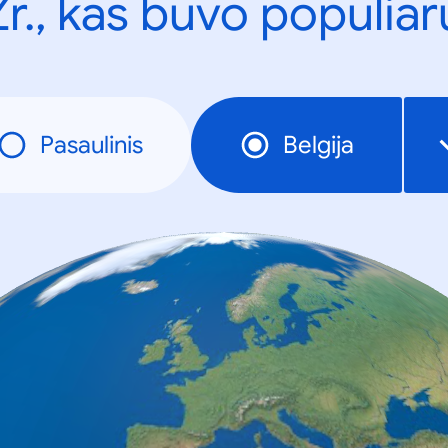
Žr., kas buvo populiar
Pasaulinis
Belgija