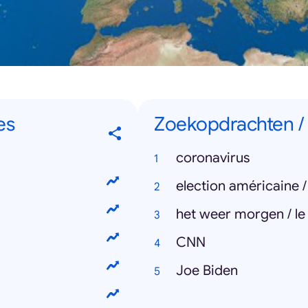
es
Zoekopdrachten /
coronavirus
election américaine 
het weer morgen / l
CNN
Joe Biden