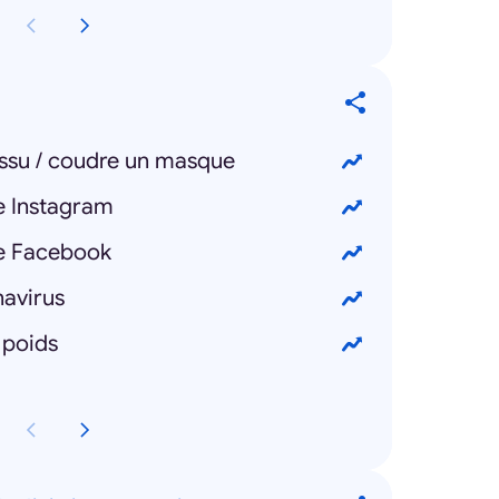
issu / coudre un masque
e Instagram
e Facebook
navirus
 poids