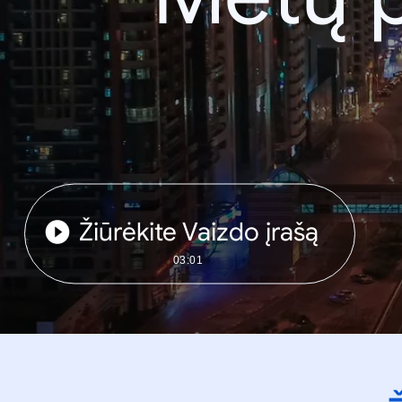
Žiūrėkite Vaizdo įrašą
03:01