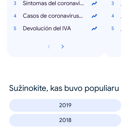
Síntomas del coronavirus
¿Q
Casos de coronavirus en Colombia
¿Q
Devolución del IVA
Sužinokite, kas buvo populiaru
2019
2018