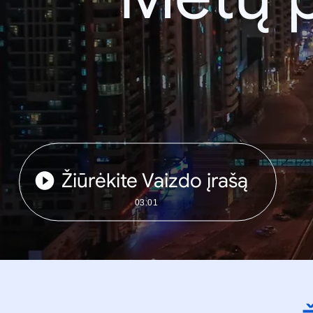
Žiūrėkite Vaizdo įrašą
03:01