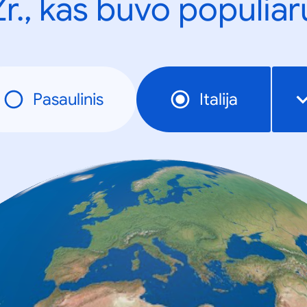
Žr., kas buvo populiar
Pasaulinis
Italija