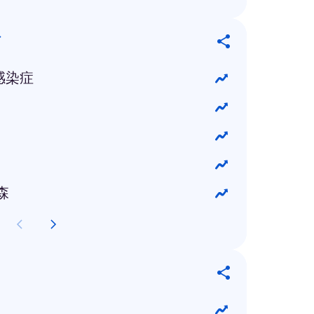
グ
感染症
森