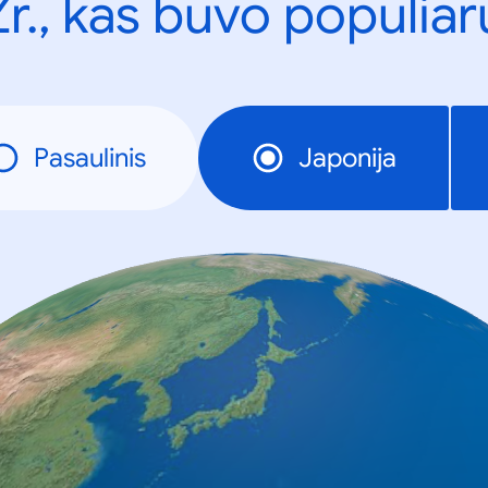
Žr., kas buvo populiar
Pasaulinis
Japonija