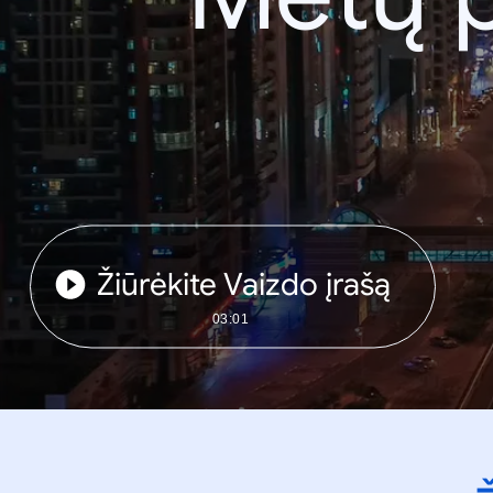
Žiūrėkite Vaizdo įrašą
03:01