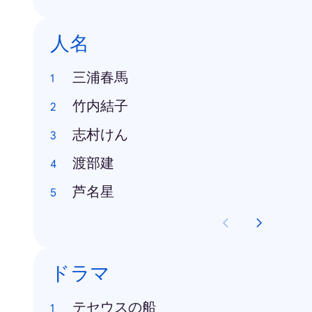
人名
三浦春馬
竹内結子
志村けん
渡部建
芦名星
ドラマ
テセウスの船