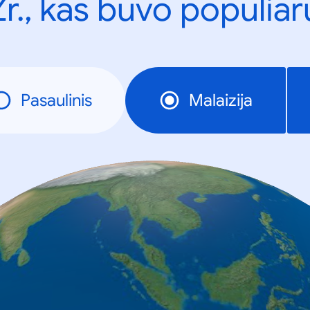
Žr., kas buvo populiar
Pasaulinis
Malaizija