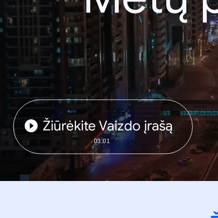
Žiūrėkite Vaizdo įrašą
03:01