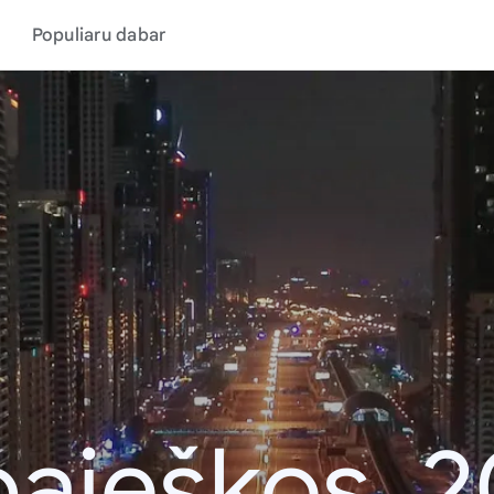
Populiaru dabar
aieškos, 