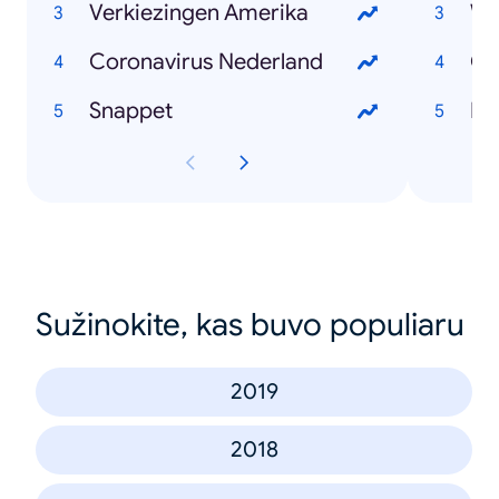
Verkiezingen Amerika
Wi
Coronavirus Nederland
Ch
Snappet
Mar
Sužinokite, kas buvo populiaru
2019
2018