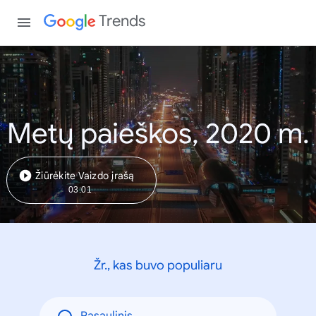
Trends
Metų paieškos, 2020 m.
Žiūrėkite Vaizdo įrašą
03:01
Žr., kas buvo populiaru