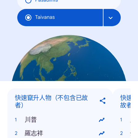
Pasaulinis
Taivanas
快速竄升人物（不包含已故
快速
者）
故者
川普
川
羅志祥
金