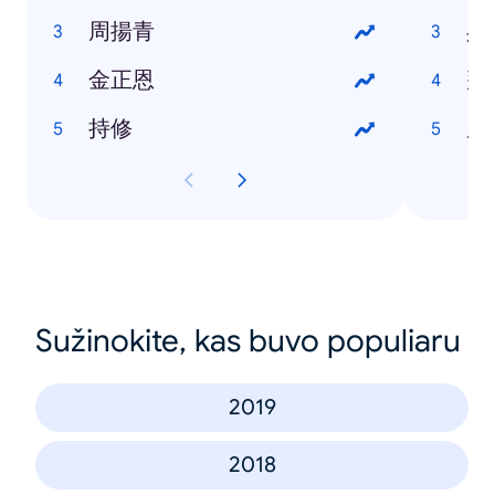
周揚青
吳
金正恩
拜
持修
唐
Sužinokite, kas buvo populiaru
2019
2018