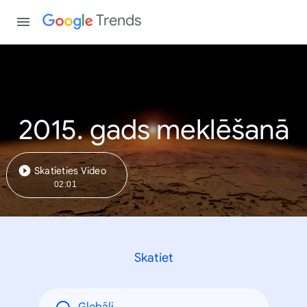
Trends
2015. gads meklēšanā
Skatieties Video
02:01
Skatiet