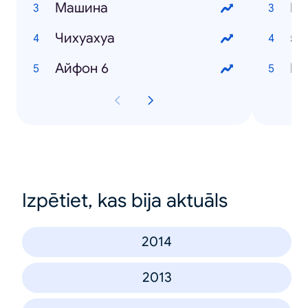
Машина
Би
Чихуахуа
50
Айфон 6
Ма
Izpētiet, kas bija aktuāls
2014
2013