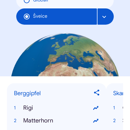
Globāli
Šveice
Berggipfel
Skanda
Rigi
Ca
Matterhorn
Se