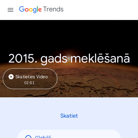
Trends
2015. gads meklēšanā
Skatieties Video
02:01
Skatiet