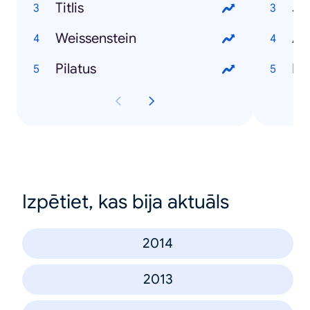
Titlis
Je
Weissenstein
An
Pilatus
Do
Izpētiet, kas bija aktuāls
2014
2013