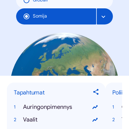
Globāli
Somija
Tapahtumat
Poliiti
Auringonpimennys
Ol
Vaalit
To