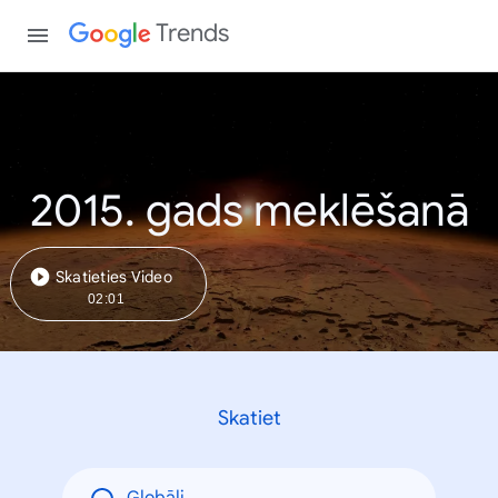
Trends
2015. gads meklēšanā
Skatieties Video
02:01
Skatiet