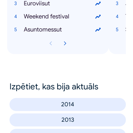
Euroviisut
Ju
Weekend festival
Te
Asuntomessut
Se
Izpētiet, kas bija aktuāls
2014
2013