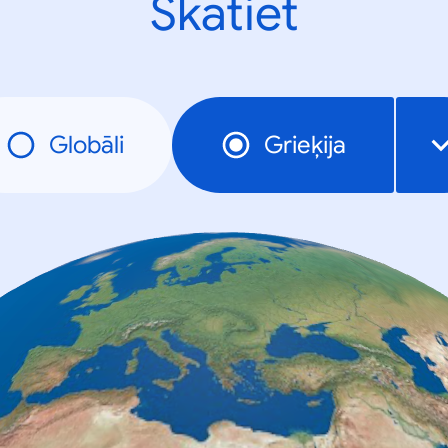
Skatiet
Globāli
Grieķija