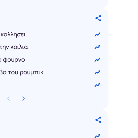
 κολλησει
την κοιλια
ο φουρνο
βο του ρουμπικ
α