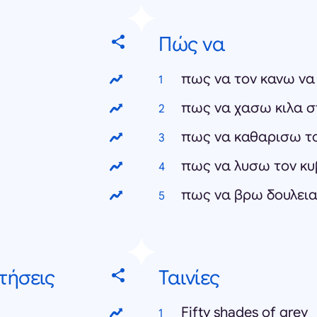
Πώς να
πως να τον κανω να
πως να χασω κιλα σ
πως να καθαρισω τ
πως να λυσω τον κυ
πως να βρω δουλει
τήσεις
Ταινίες
Fifty shades of grey