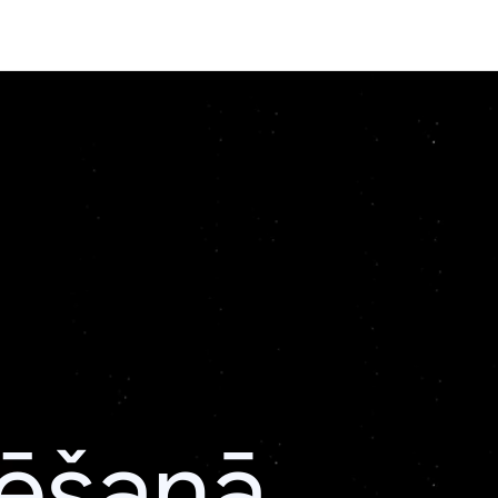
lēšanā