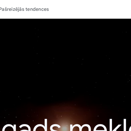
Pašreizējās tendences
 gads mek