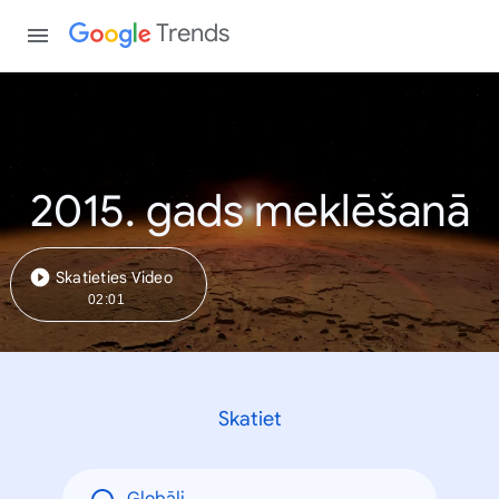
Trends
2015. gads meklēšanā
Skatieties Video
02:01
Skatiet