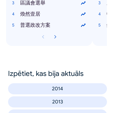
區議會選舉
盧
煥然壹居
中
普選政改方案
錢
Izpētiet, kas bija aktuāls
2014
2013