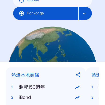
Globāli
Honkonga
熱爆本地頭條
熱爆
滙豐150週年
梁
iBond
勞