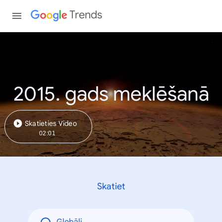
Trends
2015. gads meklēšanā
Skatieties Video
02:01
Skatiet