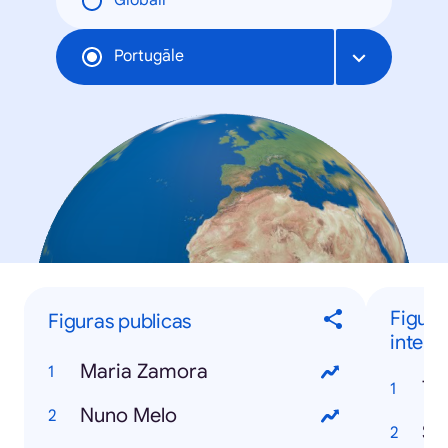
Globāli
Portugāle
Figura
Figuras publicas
intern
Maria Zamora
Ta
Nuno Melo
Se