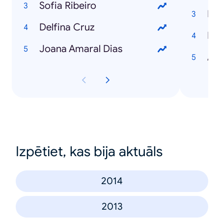
Sofia Ribeiro
Ky
Delfina Cruz
Ir
Joana Amaral Dias
Ar
Izpētiet, kas bija aktuāls
2014
2013