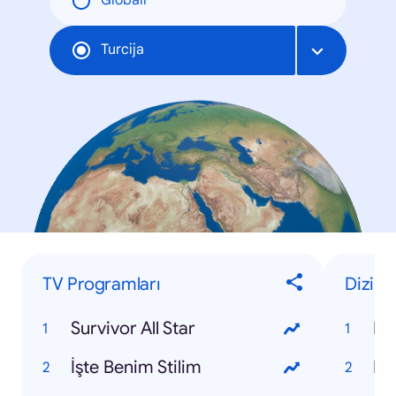
Globāli
Turcija
TV Programları
Dizi
Survivor All Star
Kir
İşte Benim Stilim
Po