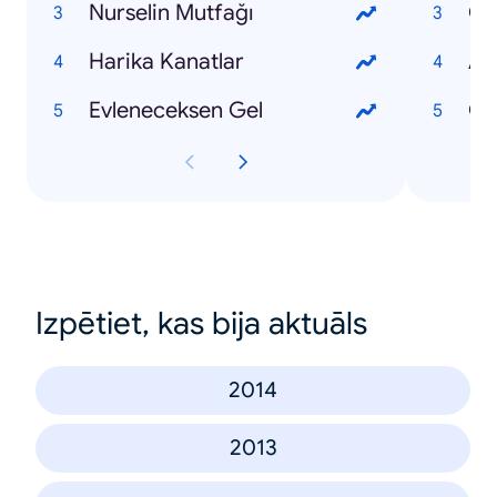
Nurselin Mutfağı
Çi
Harika Kanatlar
Aş
Evleneceksen Gel
Gü
Izpētiet, kas bija aktuāls
2014
2013