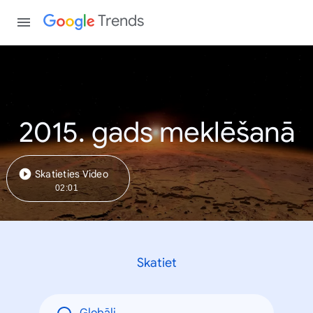
Trends
2015. gads meklēšanā
Skatieties Video
02:01
Skatiet