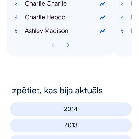
Charlie Charlie
Mm
Charlie Hebdo
Ba
Ashley Madison
Ki
Izpētiet, kas bija aktuāls
2014
2013