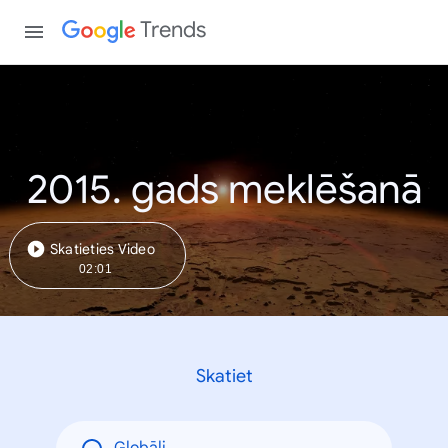
Trends
2015. gads meklēšanā
Skatieties Video
02:01
Skatiet