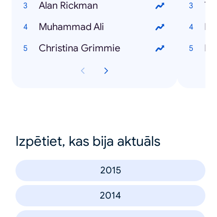
Alan Rickman
Ta
Muhammad Ali
Pa
Christina Grimmie
Me
Izpētiet, kas bija aktuāls
2015
2014