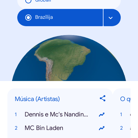
Globāli
Brazīlija
Música (Artistas)
O que 
Dennis e Mc's Nandinho & Nego Bam
cr
MC Bin Laden
am