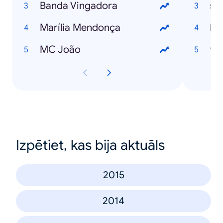
Banda Vingadora
su
Marília Mendonça
lo
MC João
fil
Izpētiet, kas bija aktuāls
2015
2014