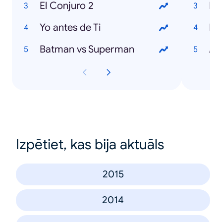
El Conjuro 2
Pr
Yo antes de Ti
Fi
Batman vs Superman
Al
Izpētiet, kas bija aktuāls
2015
2014