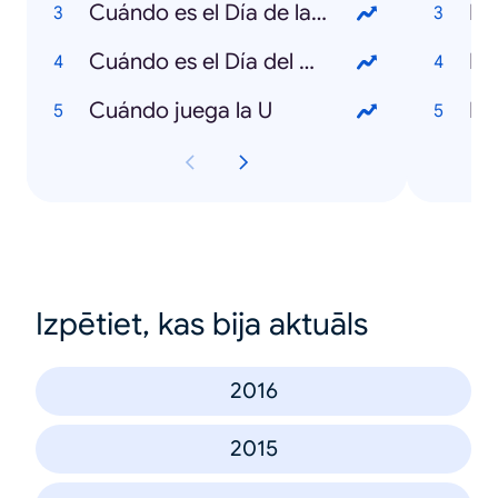
Cuándo es el Día de la Madre
Mo
Cuándo es el Día del Padre
Is
Cuándo juega la U
Izpētiet, kas bija aktuāls
2016
2015