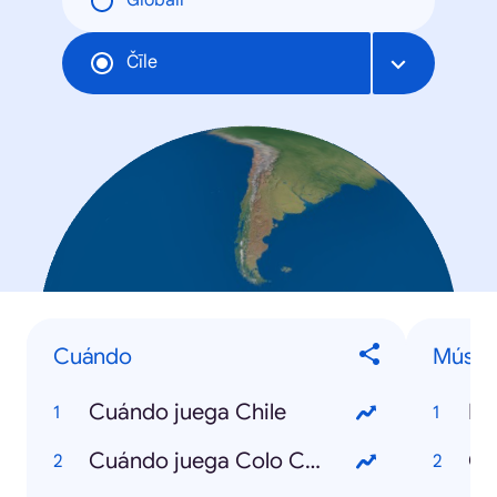
Globāli
Čīle
Cuándo
Músic
Cuándo juega Chile
Ma
Cuándo juega Colo Colo
Ch