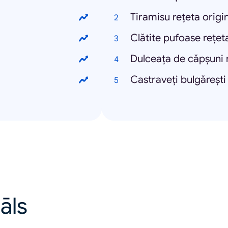
Tiramisu rețeta origi
Clătite pufoase rețet
Dulceața de căpșuni 
Castraveți bulgărești
uāls