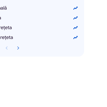
nală
a
rețeta
 rețeta