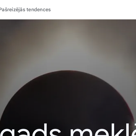
Pašreizējās tendences
 gads mek