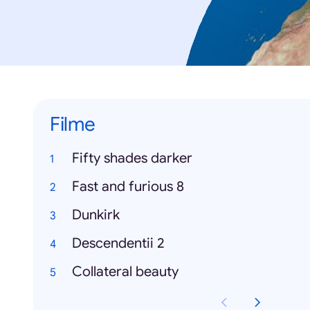
Filme
Fifty shades darker
Fast and furious 8
Dunkirk
Descendentii 2
Collateral beauty