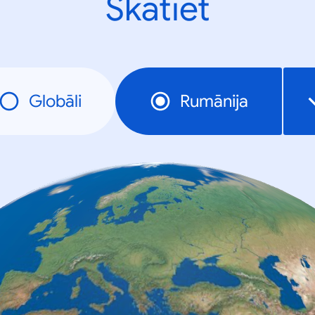
Skatiet
Globāli
Rumānija