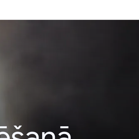
lēšanā