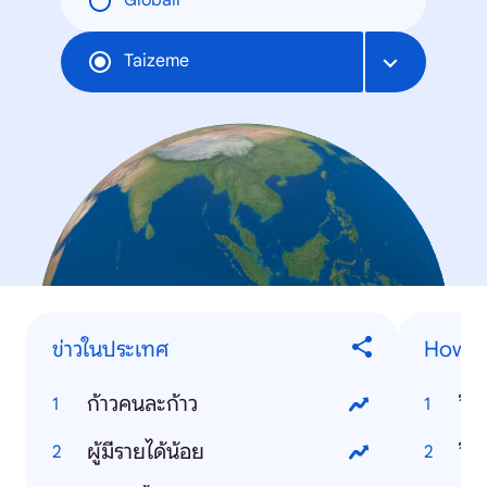
Globāli
Taizeme
ข่าวในประเทศ
How-t
ก้าวคนละก้าว
วิธ
ผู้มีรายได้น้อย
วิธ