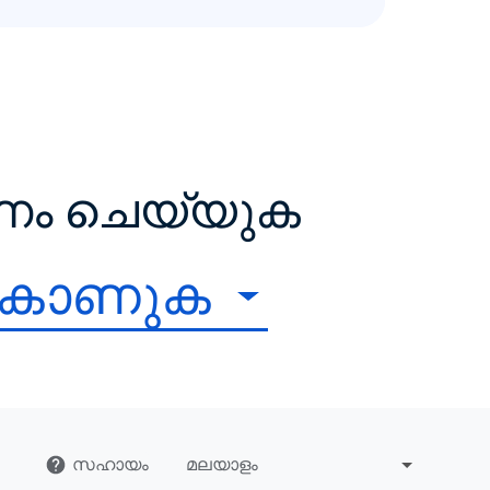
ഷണം ചെയ്യുക
 കാണുക
സഹായം