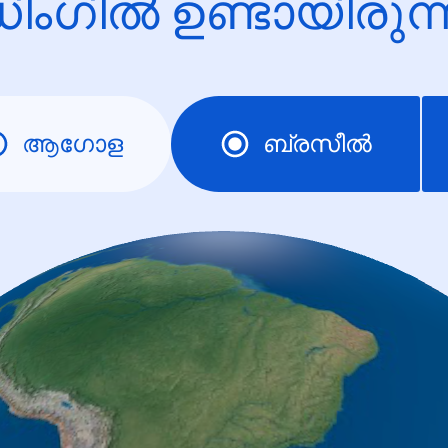
ിംഗിൽ ഉണ്ടായിരു
ആഗോള
ബ്രസീല്‍