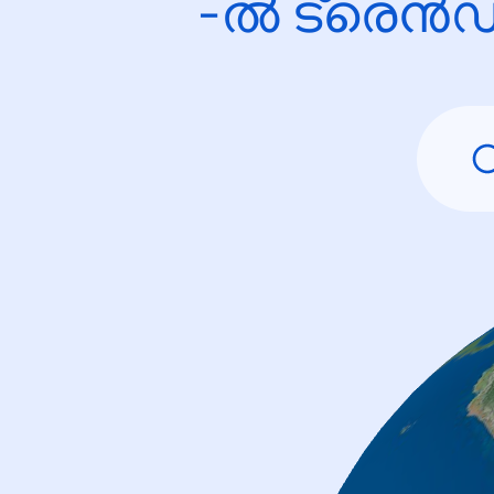
-ൽ ട്രെൻഡ