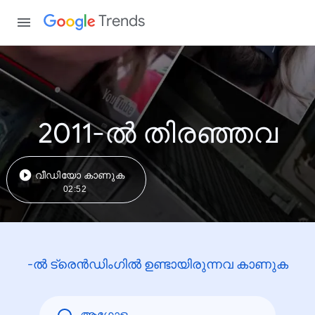
Trends
2011-ൽ തിരഞ്ഞവ
വീഡിയോ കാണുക
02:52
-ൽ ട്രെൻഡിംഗിൽ ഉണ്ടായിരുന്നവ കാണുക