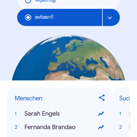
ആഗോള
ജര്‍മ്മനി
Menschen
Sucha
Sarah Engels
Mi
Fernanda Brandao
Eh