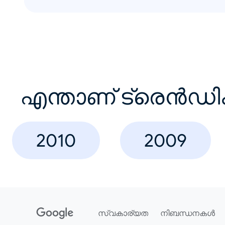
എന്താണ് ട്രെൻഡി
2010
2009
സ്വകാര്യത
നിബന്ധനകൾ