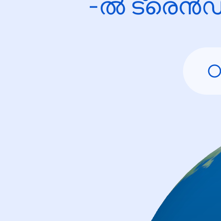
-ൽ ട്രെൻഡ