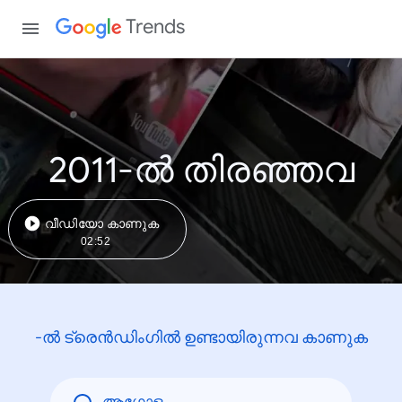
Trends
2011-ൽ തിരഞ്ഞവ
വീഡിയോ കാണുക
02:52
-ൽ ട്രെൻഡിംഗിൽ ഉണ്ടായിരുന്നവ കാണുക