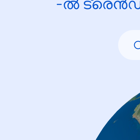
-ൽ ട്രെൻഡ