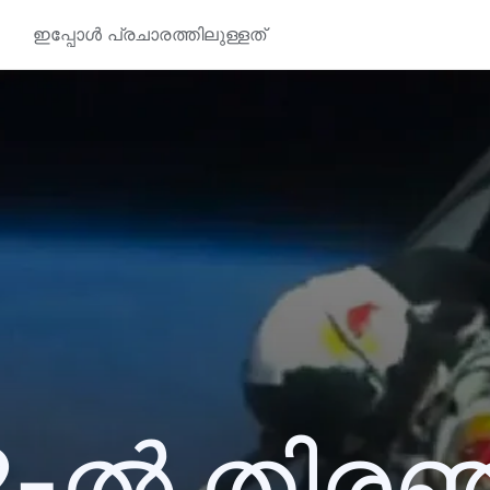
ഇപ്പോൾ പ്രചാരത്തിലുള്ളത്
2-ൽ തിര