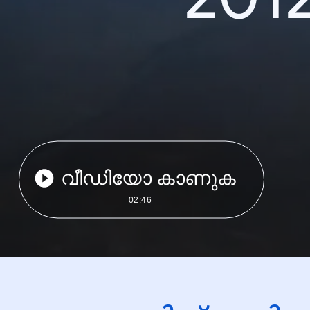
വീഡിയോ കാണുക
02:46