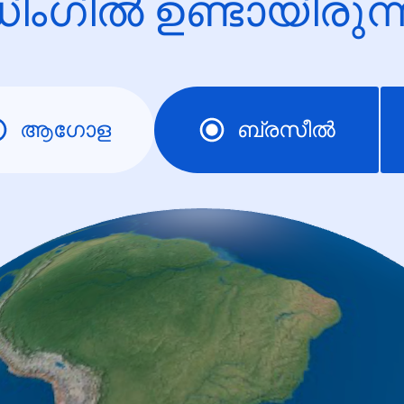
ിംഗിൽ ഉണ്ടായിരു
ആഗോള
ബ്രസീല്‍