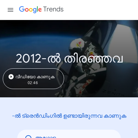
Trends
2012-ൽ തിരഞ്ഞവ
വീഡിയോ കാണുക
02:46
-ൽ ട്രെൻഡിംഗിൽ ഉണ്ടായിരുന്നവ കാണുക