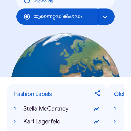
ആഗോള
യുണൈറ്റഡ് കിംഗ്ഡം
Fashion Labels
Global
Stella McCartney
Li
Karl Lagerfeld
Fr