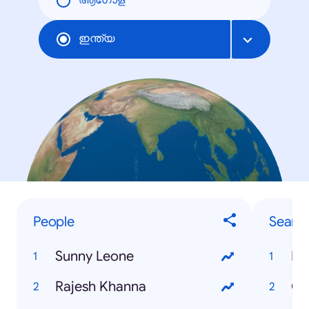
ആഗോള
ഇന്ത്യ
People
Searc
Sunny Leone
IB
Rajesh Khanna
Ga