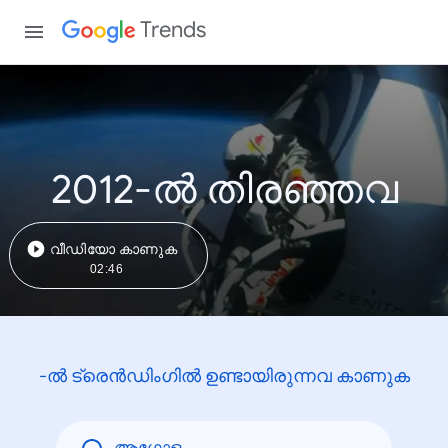
Trends
2012-ൽ തിരഞ്ഞവ
വീഡിയോ കാണുക
02:46
-ൽ ട്രെൻഡിംഗിൽ ഉണ്ടായിരുന്നവ കാണുക