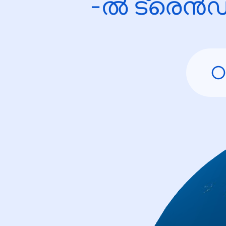
-ൽ ട്രെൻഡ