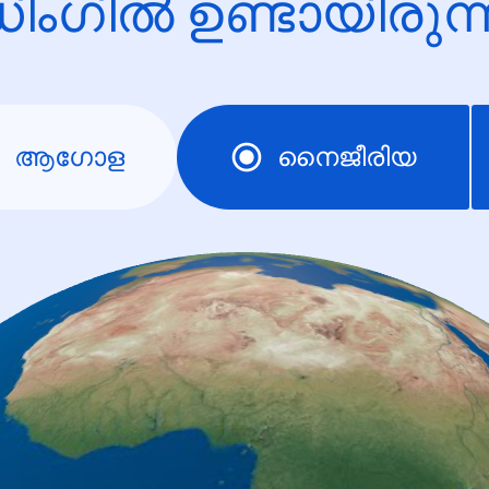
ിംഗിൽ ഉണ്ടായിരു
ആഗോള
നൈജീരിയ