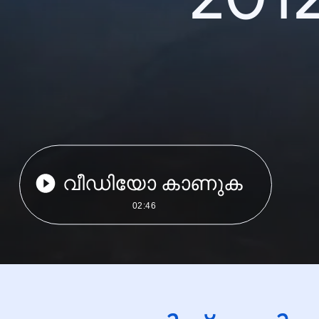
വീഡിയോ കാണുക
02:46