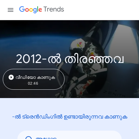
Trends
2012-ൽ തിരഞ്ഞവ
വീഡിയോ കാണുക
02:46
-ൽ ട്രെൻഡിംഗിൽ ഉണ്ടായിരുന്നവ കാണുക