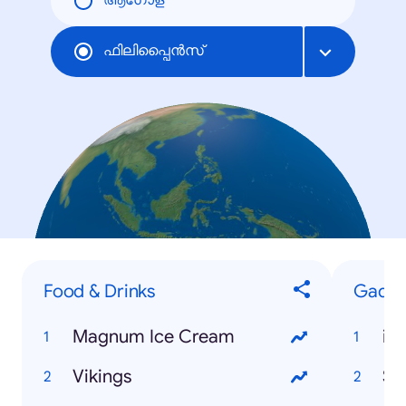
ആഗോള
ഫിലിപ്പൈന്‍സ്
Food & Drinks
Gadge
Magnum Ice Cream
iP
Vikings
Sa