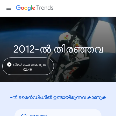
Trends
2012-ൽ തിരഞ്ഞവ
വീഡിയോ കാണുക
02:46
-ൽ ട്രെൻഡിംഗിൽ ഉണ്ടായിരുന്നവ കാണുക