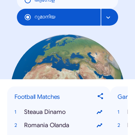
ആഗോള
റുമാനിയ
Football Matches
Game
Steaua Dinamo
Fe
Romania Olanda
Fo