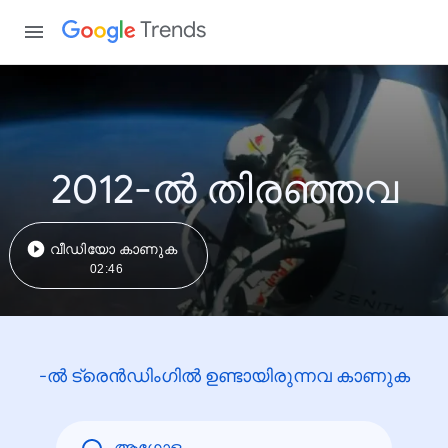
Trends
2012-ൽ തിരഞ്ഞവ
വീഡിയോ കാണുക
02:46
-ൽ ട്രെൻഡിംഗിൽ ഉണ്ടായിരുന്നവ കാണുക