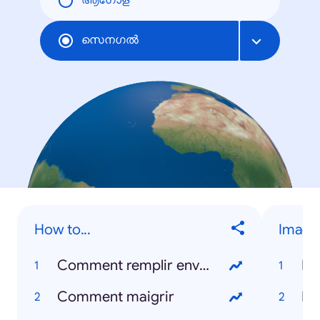
ആഗോള
സെനഗല്‍
How to...
Image
Comment remplir enveloppe
Da
Comment maigrir
Me