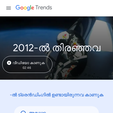
Trends
2012-ൽ തിരഞ്ഞവ
വീഡിയോ കാണുക
02:46
-ൽ ട്രെൻഡിംഗിൽ ഉണ്ടായിരുന്നവ കാണുക