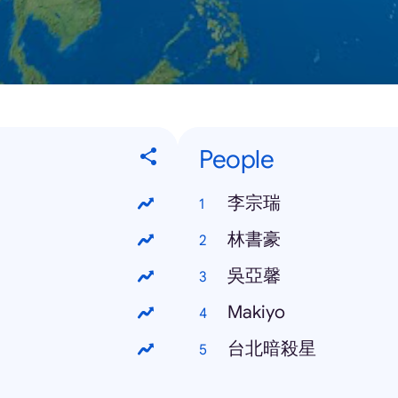
People
李宗瑞
林書豪
吳亞馨
Makiyo
台北暗殺星