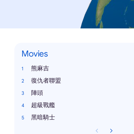
Movies
熊麻吉
復仇者聯盟
陣頭
超級戰艦
黑暗騎士