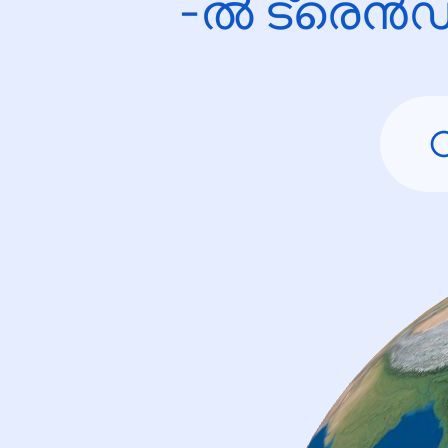
-ൽ ട്രെൻഡ