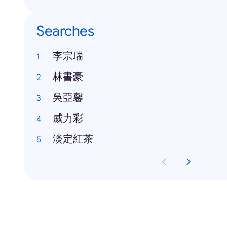
Searches
李宗瑞
林書豪
吳亞馨
威力彩
淡定紅茶