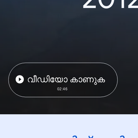
വീഡിയോ കാണുക
02:46