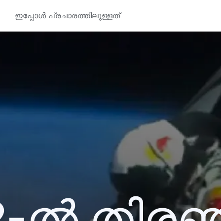
ഇപ്പോൾ പ്രചാരത്തിലുള്ളത്
2-ൽ തിര