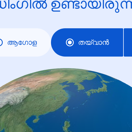
ിംഗിൽ ഉണ്ടായിരു
ആഗോള
തയ്‌വാന്‍