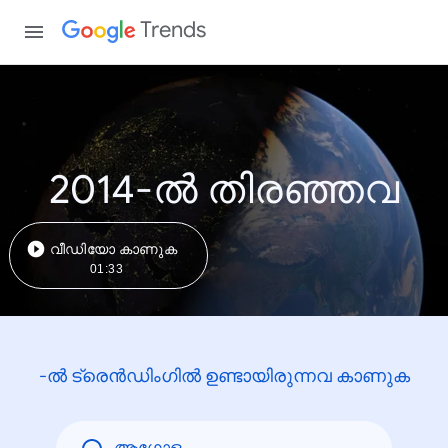
Trends
2014-ൽ തിരഞ്ഞവ
വീഡിയോ കാണുക
01:33
-ൽ ട്രെൻഡിംഗിൽ ഉണ്ടായിരുന്നവ കാണുക