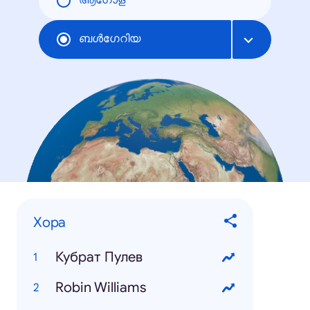
ആഗോള
ബള്‍ഗേറിയ
Хора
Кубрат Пулев
Robin Williams